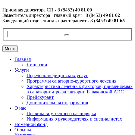
Приемная директора СП - 8 (8453)
49 81 00
Заместитель директора - главный врач - 8 (8453)
49 81 02
Заведующий отделением - врач терапевт - 8 (8453)
49 81 65
Меню
Главная
Лицензии
Услуги
Перечень медицинских услуг
Программы санаторно-курортного лечения
Характеристика лечебных факторов, применяемых
в санатории-профилактории Балаковской АЭС
Прейскурант
Дополнительная информация
О нас
Правила внутреннего распорядка
Информация о руководителях и специалистах
Номерной фонд
Отзывы